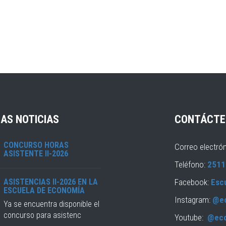
AS NOTICIAS
CONTÁCTE
CONCURSO HORAS
Correo electró
ASISTENTE II-2026
Teléfono:
2511
ASISTENCIAS II-2026 EN LA
Facebook:
Esc
ESCUELA DE ECONOMÍA
Instagram:
@e
Ya se encuentra disponible el
concurso para asistenc
Youtube:
@ec