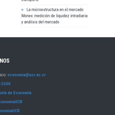
La microestructura en el mercado
Monex: medición de liquidez intradiaria
y análisis del mercado
NOS
nico:
economia@ucr.ac.cr
-3300
uela de Economía
conomiaUCR
onomiaUCR