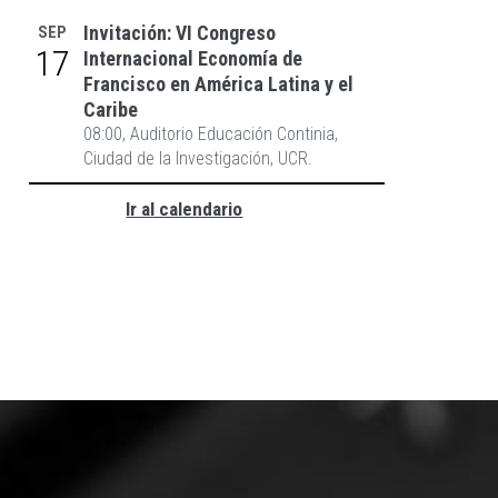
Invitación: VI Congreso
SEP
17
Internacional Economía de
Francisco en América Latina y el
Caribe
CONVOCATORIA PROGRAMA DE
08:00, Auditorio Educación Continia,
DESARROLLO ACADÉMICO DE LOS
Ciudad de la Investigación, UCR.
ESTUDIANTES DE ECONOMÍA DE LA
UCR (PDA) II-2026
Ir al calendario
10 DE JULY, 26