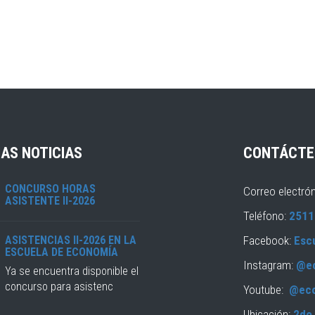
AS NOTICIAS
CONTÁCTE
CONCURSO HORAS
Correo electró
ASISTENTE II-2026
Teléfono:
2511
ASISTENCIAS II-2026 EN LA
Facebook:
Esc
ESCUELA DE ECONOMÍA
Instagram:
@e
Ya se encuentra disponible el
concurso para asistenc
Youtube:
@ec
Ubicación:
2do 