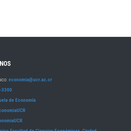
NOS
nico:
economia@ucr.ac.cr
-3300
uela de Economía
conomiaUCR
onomiaUCR
piso Facultad de Ciencias Económicas, Ciudad