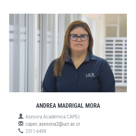
ANDREA MADRIGAL MORA
:
Asesora Académica CAPEc
:
capec.asesoria2@ucr.ac.cr
:
2511-6499