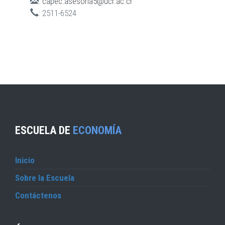
:
capec.asesoria5@ucr.ac.cr
:
2511-6524
ESCUELA DE
ECONOMÍA
Inicio
Sobre la Escuela
Contáctenos