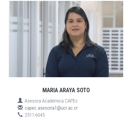
MARIA ARAYA SOTO
:
Asesora Académica CAPEc
:
capec.asesoria1@ucr.ac.cr
:
2511-6045