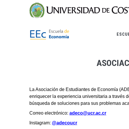
Skip
to
main
content
ESCU
ASOCIAC
La Asociación de Estudiantes de Economía (ADEC
enriquecer la experiencia universitaria a través 
búsqueda de soluciones para sus problemas acadé
Correo electrónico:
adeco@ucr.ac.cr
Instagram:
@adecoucr