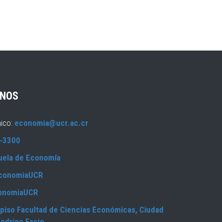
NOS
nico:
economia@ucr.ac.cr
-3300
uela de Economía
conomiaUCR
onomiaUCR
piso Facultad de Ciencias Económicas, Ciudad
Rodrigo Facio.