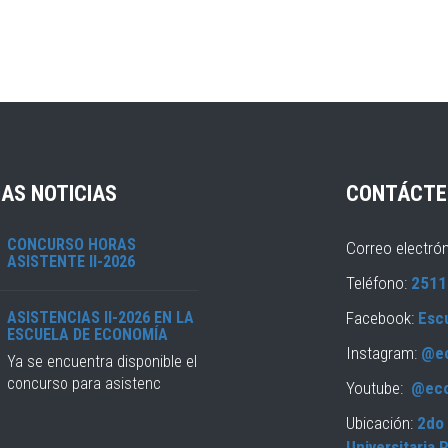
AS NOTICIAS
CONTÁCTE
CONCURSO HORAS
Correo electró
ASISTENTE II-2026
Teléfono:
2511
ASISTENCIAS II-2026 EN LA
Facebook:
Esc
ESCUELA DE ECONOMÍA
Instagram:
@e
Ya se encuentra disponible el
concurso para asistenc
Youtube:
@ec
Ubicación:
2do 
Universitaria 