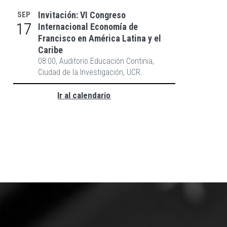
Invitación: VI Congreso
SEP
17
Internacional Economía de
Francisco en América Latina y el
Caribe
CONVOCATORIA PROGRAMA DE
08:00, Auditorio Educación Continia,
DESARROLLO ACADÉMICO DE LOS
Ciudad de la Investigación, UCR.
ESTUDIANTES DE ECONOMÍA DE LA
UCR (PDA) II-2026
Ir al calendario
10 DE JULIO, 26