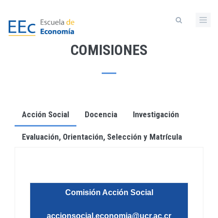
Pasar
al
contenido
principal
COMISIONES
Acción Social
Docencia
Investigación
Evaluación, Orientación, Selección y Matrícula
Comisión Acción Social
accionsocial.economia@ucr.ac.cr