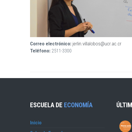
Correo electrónico:
jerlin.villalobos@ucr.ac.cr
Teléfono:
2511-3300
ESCUELA DE
ECONOMÍA
ÚLTIM
Inicio