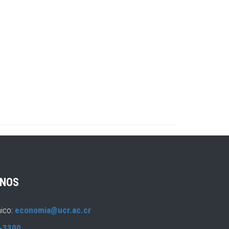
NOS
nico:
economia@ucr.ac.cr
-3300