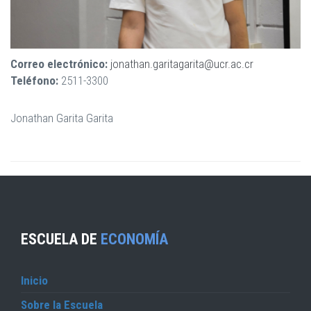
Correo electrónico:
jonathan.garitagarita@ucr.ac.cr
Teléfono:
2511-3300
Jonathan Garita Garita
ESCUELA DE
ECONOMÍA
Inicio
Sobre la Escuela