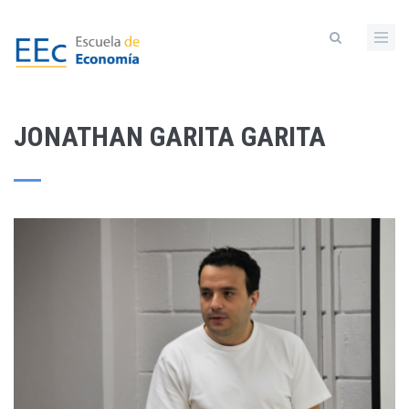
Pasar
al
contenido
principal
JONATHAN GARITA GARITA