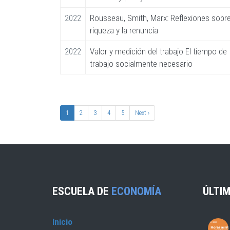
2022
Rousseau, Smith, Marx: Reflexiones sobre
riqueza y la renuncia
2022
Valor y medición del trabajo El tiempo de
trabajo socialmente necesario
Paginación
Página
1
Página
2
Página
3
Página
4
Página
5
Siguiente
Next ›
actual
página
ESCUELA DE
ECONOMÍA
ÚLTIM
Inicio