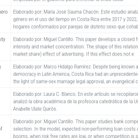
nero
Elaborado por: María José Sauma Chacón. Este estudio analiz
género en el uso del tiempo en Costa Rica entre 2017 y 2022,
hogares conformados por parejas de distinto sexo que cohab
ity
Elaborado por: Miguel Cantillo. This paper develops a closed 
intensity and market concentration. The shape of this relati
market share) effect of advertising. If this effect does not e
g
Elaborado por: Marco Hidalgo Ramírez. Despite being known a
democracy in Latin America, Costa Rica had an unprecedented 
the light of same-sex marriage legal approval, an evangelical 
Elaborado por: Laura C. Blanco. En este artículo se recopilaron
analizó la obra académica de la profesora catedrática de la 
Anabelle Ulate Quirós.
Elaborado por: Miguel Cantillo. This paper studies bank comp
of
selection. In the model, expected non-performing loan costs a
booms, when risk free rates are low, or when competition is s