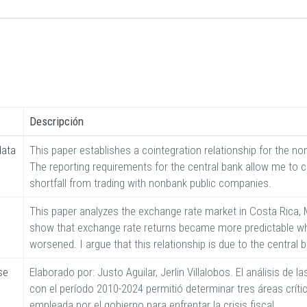
Descripción
data
This paper establishes a cointegration relationship for the no
The reporting requirements for the central bank allow me to ca
shortfall from trading with nonbank public companies.
This paper analyzes the exchange rate market in Costa Rica,
show that exchange rate returns became more predictable whe
worsened. I argue that this relationship is due to the central 
se
Elaborado por: Justo Aguilar, Jerlin Villalobos. El análisis de l
con el período 2010-2024 permitió determinar tres áreas críti
empleada por el gobierno para enfrentar la crisis fiscal