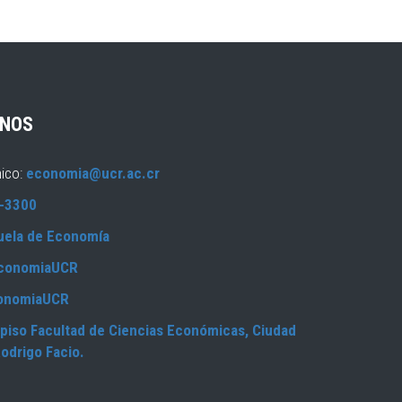
NOS
nico:
economia@ucr.ac.cr
-3300
uela de Economía
conomiaUCR
onomiaUCR
piso Facultad de Ciencias Económicas, Ciudad
Rodrigo Facio.