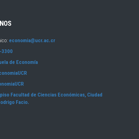
NOS
nico:
economia@ucr.ac.cr
-3300
uela de Economía
conomiaUCR
onomiaUCR
piso Facultad de Ciencias Económicas, Ciudad
Rodrigo Facio.