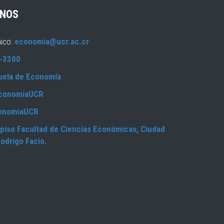
NOS
nico:
economia@ucr.ac.cr
-3300
uela de Economía
conomiaUCR
onomiaUCR
piso Facultad de Ciencias Económicas, Ciudad
Rodrigo Facio.