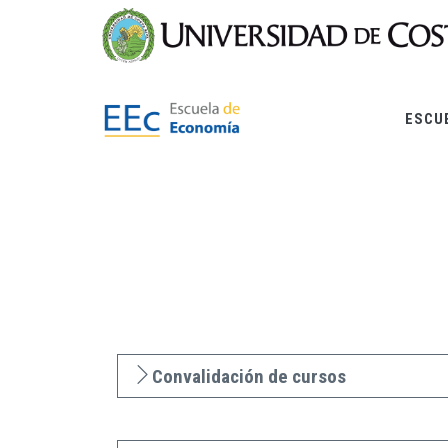
Pasar
al
contenido
principal
ESCU
Convalidación de cursos