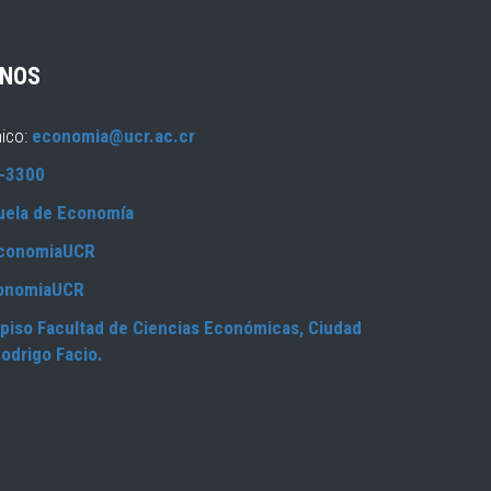
NOS
nico:
economia@ucr.ac.cr
-3300
uela de Economía
conomiaUCR
onomiaUCR
piso Facultad de Ciencias Económicas, Ciudad
Rodrigo Facio.