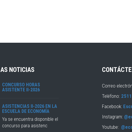
AS NOTICIAS
CONTÁCTE
CONCURSO HORAS
Correo electró
ASISTENTE II-2026
Teléfono:
2511
ASISTENCIAS II-2026 EN LA
Facebook:
Esc
ESCUELA DE ECONOMÍA
Instagram:
@e
Ya se encuentra disponible el
concurso para asistenc
Youtube:
@ec