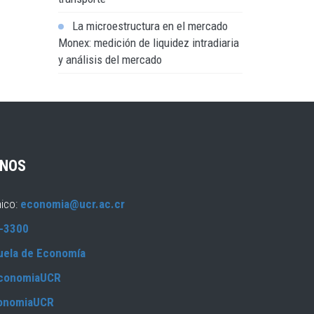
La microestructura en el mercado
Monex: medición de liquidez intradiaria
y análisis del mercado
NOS
nico:
economia@ucr.ac.cr
-3300
uela de Economía
conomiaUCR
onomiaUCR