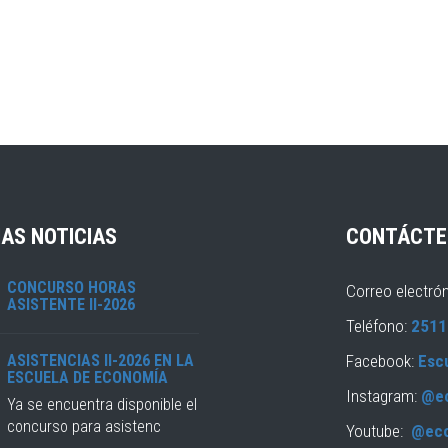
AS NOTICIAS
CONTÁCTE
CONCURSO HORAS
Correo electró
ASISTENTE II-2026
Teléfono:
2511
ASISTENCIAS II-2026 EN LA
Facebook:
Esc
ESCUELA DE ECONOMÍA
Instagram:
@e
Ya se encuentra disponible el
concurso para asistenc
Youtube:
@ec