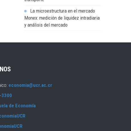
La microestructura en el mercado
Monex: medición de liquidez intradiaria
y análisis del mercado
NOS
nico:
economia@ucr.ac.cr
-3300
uela de Economía
conomiaUCR
onomiaUCR